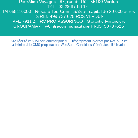
PierrAline Voyages - 87, rue du Rû - 55100 Verdun
Tél. : 03.29.87.88.14
IM 055110003 - Réseau TourCom - SAS au capital de 20 000 euros
- SIREN 499 737 625 RCS VERDUN
APE 7911 Z - RC PRO ASSURINCO - Garantie Financière
GROUPAMA - TVA intracommunautaire FR93499737625
Site réalisé et Suivi par lenumeripole.fr
-
Hébergement Internet par Net15
-
Site
administrable CMS propulsé par WebSee
-
Conditions Générales d'Utilisation