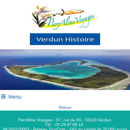
Menu
Retour
PierrAline Voyages - 87, rue du Rû - 55100 Verdun
Tél. : 03.29.87.88.14
IM 055110003 - Réseau TourCom - SAS au capital de 20 000 euros