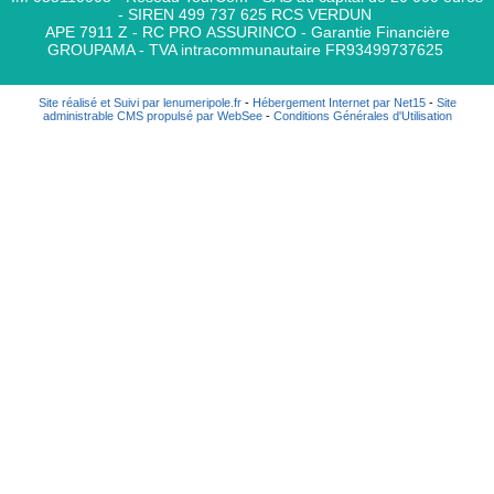
- SIREN 499 737 625 RCS VERDUN
APE 7911 Z - RC PRO ASSURINCO - Garantie Financière
GROUPAMA - TVA intracommunautaire FR93499737625
Site réalisé et Suivi par lenumeripole.fr
-
Hébergement Internet par Net15
-
Site
administrable CMS propulsé par WebSee
-
Conditions Générales d'Utilisation